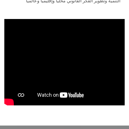
التنمية وتطوير الفكر القانوني محليا وإقليميا وعالميا