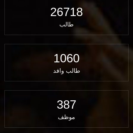
26718
طالب
1060
طالب وافد
387
موظف