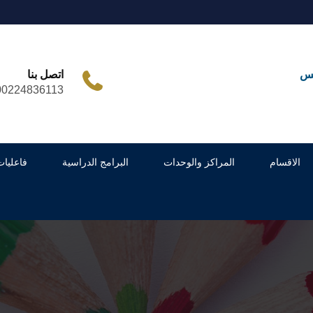
مس
اتصل بنا
00224836113
الاقسام
المراكز والوحدات
البرامج الدراسية
فاعليات