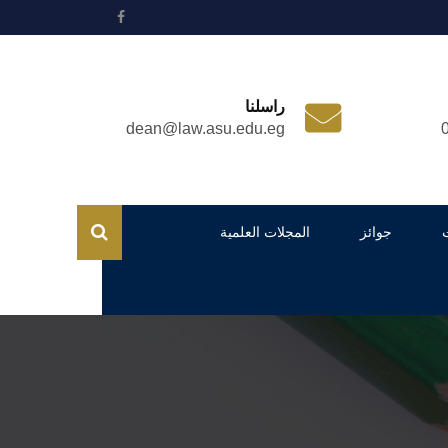
راسلنا
dean@law.asu.edu.eg
جوائز
المجلات العلمية