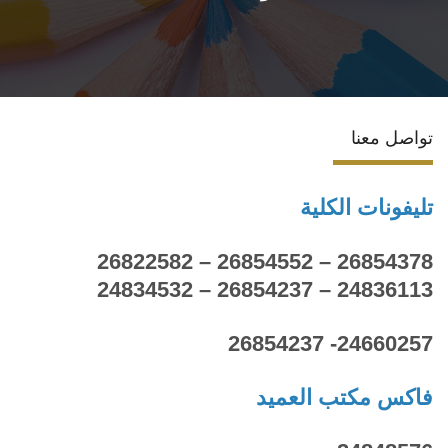
الاقسام
المراكز والوحدات
تواصل معنا
البرامج الدراسية
تليفونات الكلية
فاعليات
26854378 – 26854552 – 26822582
جوائز
24836113 – 26854237 – 24834532
المجلات العلمية
24660257- 26854237
تواصل معنا
فاكس مكتب العميد