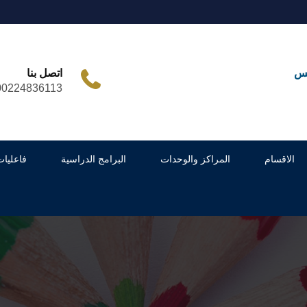
مس
اتصل بنا
00224836113
الاقسام
المراكز والوحدات
البرامج الدراسية
فاعليات