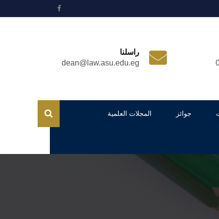
راسلنا
dean@law.asu.edu.eg
جوائز
المجلات العلمية