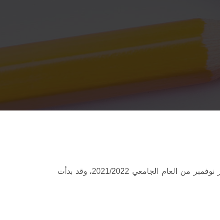
أنشئت الوحدة بقرار من سعادة العميد : أد: محمد صافي يوسف في شهر نوفمبر من العام الجامعي 2021/2022، وقد بدأت