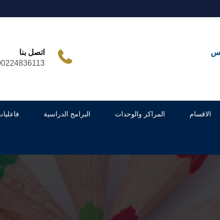
مس
اتصل بنا
00224836113
الاقسام
المراكز والوحدات
البرامج الدراسية
فاعليات