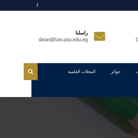
راسلنا
dean@law.asu.edu.eg
جوائز
المجلات العلمية